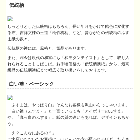
伝統柄
しっとりとした伝統柄はもちろん、長い年月をかけて飴色に変化す
る布、吉祥文様の王道「松竹梅柄」など、昔ながらの伝統柄のふす
ま紙の数々。
伝統柄の襖には、風格と、気品があります。
また、昨今は現代の和室にも「和モダンテイスト」として、取り入
れられることもしばしば。お手頃価格の「伝統柄襖紙」から、最高
級品の伝統柄襖紙まで幅広く取り扱いをしております。
白い襖・ベーシック
「ふすまは、やっぱり白」
そんなお客様も沢山いらっしゃいます。
「白い襖（ふすま）」と一言でいっても「アイボリーのふすま」
や、「真っ白のふすま」。紙の質の違いもあれば、デザインもちが
う。
「え？こんなにあるの？」
ご来店いただいたお客様は、ほとんどの方が驚かれるほど、たくさ