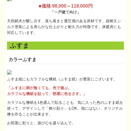
■
価格 98,000～118,000円
「一戸建て向け」
天然銘木が醸し出す、落ち着きと重圧感のある床材です。超耐久シ
ルク塗装による滑らかな仕上がりと耐久力が特徴です。床暖房にも
対応しています。
ふすま
カラーふすま
ふすま紙にもカラフルな襖紙（ふすま紙）が豊富にございます。
「ふすまに柄が無くても、色で遊ぶ。
カラフルな襖紙を貼って、部屋に色をさす。」
カラフルな襖紙を1色選んで貼ることも、気に入った色のふすま紙を
使って、デザインして「飾り貼り」もOK。他にはない、オリジナル
襖を作ることが出来ます。
お部屋に彩りと、遊び心を盛り込んで。