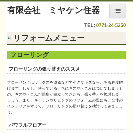
有限会社 ミヤケン住器
ホーム
TEL:
0771-24-5250
リフォームメニュー
会社案内
こだわり
フローリング
イベント参加（アルバム ）
フローリングの張り替えのススメ
リフォームメニュー
フローリングはワックスを塗るなどで小さなキズなら、ある程度防
リフォーム 事例
げます。しかし、使っているうちにキズやへこみはついてしまうも
の。キズやへこんだ箇所が目立ってきたら、張り替えを検討しま
エクステリア事例
しょう。また、キッチンやリビングのリフォームの際にも、全体の
インテリアを考えて、フローリングの張り替えを検討してみましょ
住設機器 内窓事例
う。
リフォームの流れ
パワフルフロアー